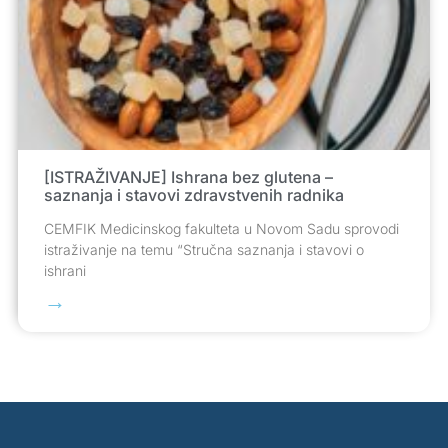
[ISTRAŽIVANJE] Ishrana bez glutena –
saznanja i stavovi zdravstvenih radnika
CEMFIK Medicinskog fakulteta u Novom Sadu sprovodi
istraživanje na temu “Stručna saznanja i stavovi o
ishrani
→