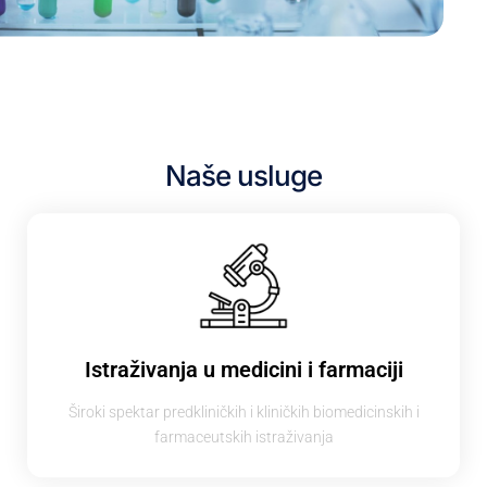
Naše usluge
Istraživanja u medicini i farmaciji
Široki spektar predkliničkih i kliničkih biomedicinskih i
farmaceutskih istraživanja