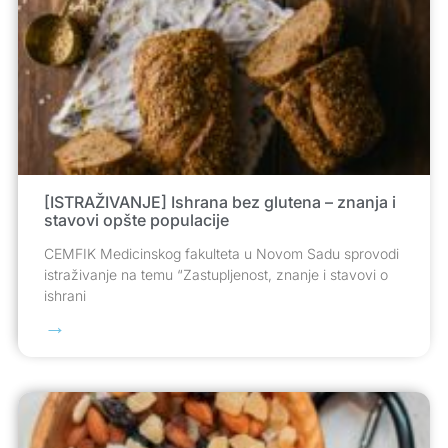
[ISTRAŽIVANJE] Ishrana bez glutena – znanja i
stavovi opšte populacije
CEMFIK Medicinskog fakulteta u Novom Sadu sprovodi
istraživanje na temu “Zastupljenost, znanje i stavovi o
ishrani
→